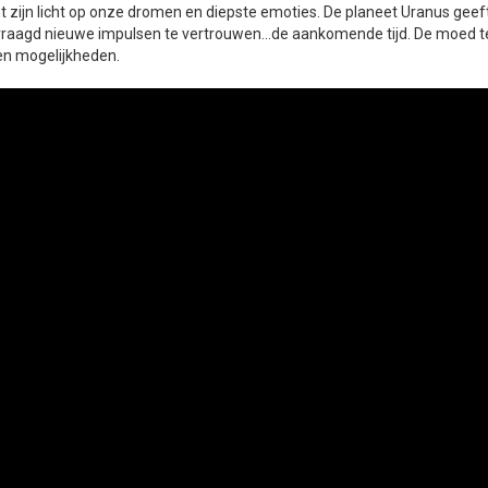
jnt zijn licht op onze dromen en diepste emoties. De planeet Uranus ge
raagd nieuwe impulsen te vertrouwen…de aankomende tijd. De moed te h
en mogelijkheden.