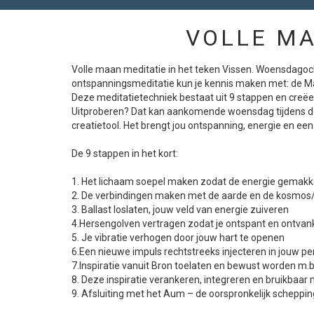
VOLLE MA
Volle maan meditatie in het teken Vissen. Woensdagoch
ontspanningsmeditatie kun je kennis maken met: de Ma
Deze meditatietechniek bestaat uit 9 stappen en creëe
Uitproberen? Dat kan aankomende woensdag tijdens de v
creatietool. Het brengt jou ontspanning, energie en e
De 9 stappen in het kort:
1. Het lichaam soepel maken zodat de energie gemakke
2. De verbindingen maken met de aarde en de kosmos
3. Ballast loslaten, jouw veld van energie zuiveren
4.Hersengolven vertragen zodat je ontspant en ontvank
5. Je vibratie verhogen door jouw hart te openen
6.Een nieuwe impuls rechtstreeks injecteren in jouw pe
7.Inspiratie vanuit Bron toelaten en bewust worden m.b
8. Deze inspiratie verankeren, integreren en bruikbaa
9. Afsluiting met het Aum – de oorspronkelijk scheppi