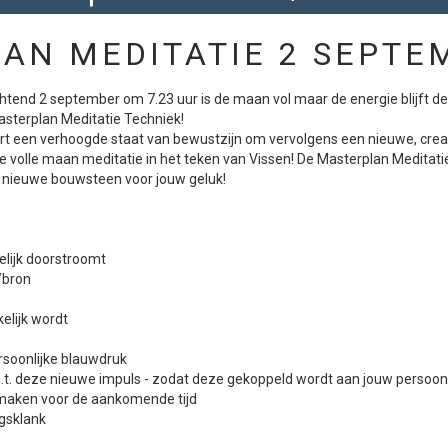
AN MEDITATIE 2 SEPTE
tend 2 september om 7.23 uur is de maan vol maar de energie blijft de 
sterplan Meditatie Techniek!
rt een verhoogde staat van bewustzijn om vervolgens een nieuwe, creat
olle maan meditatie in het teken van Vissen! De Masterplan Meditatie 
en nieuwe bouwsteen voor jouw geluk!
lijk doorstroomt
/bron
elijk wordt
rsoonlijke blauwdruk
.t. deze nieuwe impuls - zodat deze gekoppeld wordt aan jouw persoonli
r maken voor de aankomende tijd
ngsklank