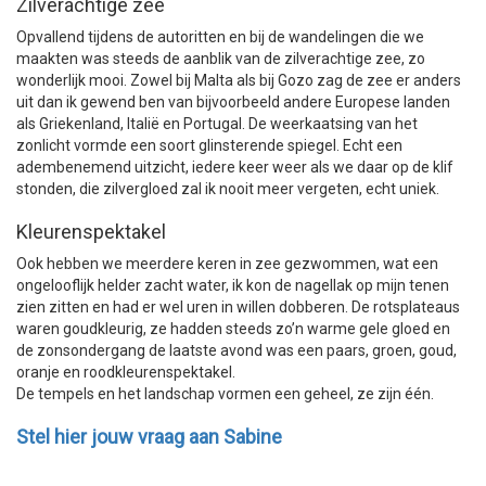
Zilverachtige zee
Opvallend tijdens de autoritten en bij de wandelingen die we
maakten was steeds de aanblik van de zilverachtige zee, zo
wonderlijk mooi. Zowel bij Malta als bij Gozo zag de zee er anders
uit dan ik gewend ben van bijvoorbeeld andere Europese landen
als Griekenland, Italië en Portugal. De weerkaatsing van het
zonlicht vormde een soort glinsterende spiegel. Echt een
adembenemend uitzicht, iedere keer weer als we daar op de klif
stonden, die zilvergloed zal ik nooit meer vergeten, echt uniek.
Kleurenspektakel
Ook hebben we meerdere keren in zee gezwommen, wat een
ongelooflijk helder zacht water, ik kon de nagellak op mijn tenen
zien zitten en had er wel uren in willen dobberen. De rotsplateaus
waren goudkleurig, ze hadden steeds zo’n warme gele gloed en
de zonsondergang de laatste avond was een paars, groen, goud,
oranje en roodkleurenspektakel.
De tempels en het landschap vormen een geheel, ze zijn één.
Stel hier jouw vraag aan Sabine