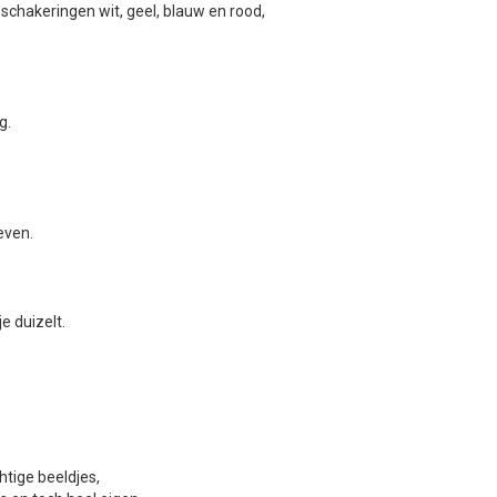
schakeringen wit, geel, blauw en rood,
g.
even.
e duizelt.
tige beeldjes,