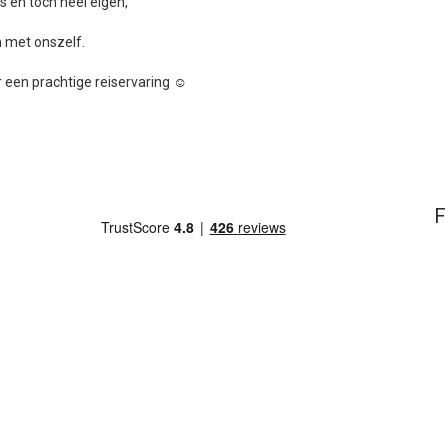
en toch heel eigen,
n met onszelf.
 een prachtige reiservaring ☺