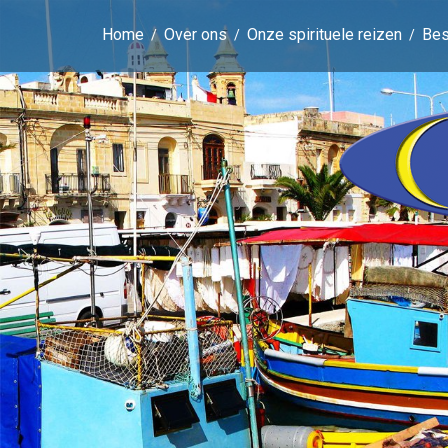
Home
Over ons
Onze spirituele reizen
Be