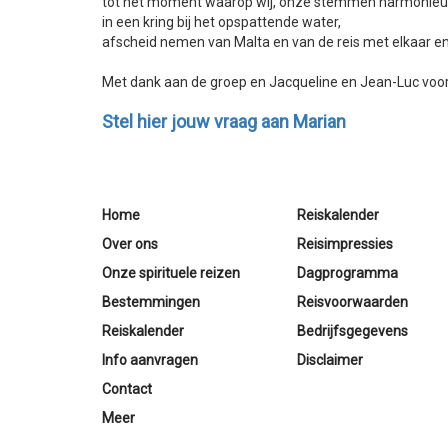
tot het moment waarop wij, onze stemmen harmonieus 
in een kring bij het opspattende water,
afscheid nemen van Malta en van de reis met elkaar e
Met dank aan de groep en Jacqueline en Jean-Luc voor
Stel hier jouw vraag aan Marian
Home
Reiskalender
Over ons
Reisimpressies
Onze spirituele reizen
Dagprogramma
Bestemmingen
Reisvoorwaarden
Reiskalender
Bedrijfsgegevens
Info aanvragen
Disclaimer
Contact
Meer