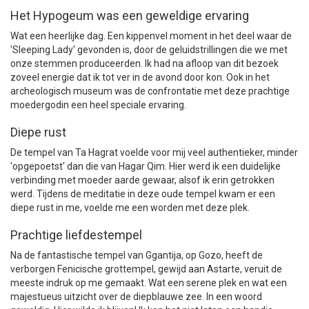
Het Hypogeum was een geweldige ervaring
Wat een heerlijke dag. Een kippenvel moment in het deel waar de
'Sleeping Lady' gevonden is, door de geluidstrillingen die we met
onze stemmen produceerden. Ik had na afloop van dit bezoek
zoveel energie dat ik tot ver in de avond door kon. Ook in het
archeologisch museum was de confrontatie met deze prachtige
moedergodin een heel speciale ervaring.
Diepe rust
De tempel van Ta Hagrat voelde voor mij veel authentieker, minder
'opgepoetst' dan die van Hagar Qim. Hier werd ik een duidelijke
verbinding met moeder aarde gewaar, alsof ik erin getrokken
werd. Tijdens de meditatie in deze oude tempel kwam er een
diepe rust in me, voelde me een worden met deze plek.
Prachtige liefdestempel
Na de fantastische tempel van Ggantija, op Gozo, heeft de
verborgen Fenicische grottempel, gewijd aan Astarte, veruit de
meeste indruk op me gemaakt. Wat een serene plek en wat een
majestueus uitzicht over de diepblauwe zee. In een woord