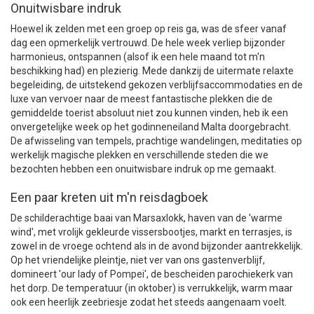
Onuitwisbare indruk
Hoewel ik zelden met een groep op reis ga, was de sfeer vanaf
dag een opmerkelijk vertrouwd. De hele week verliep bijzonder
harmonieus, ontspannen (alsof ik een hele maand tot m'n
beschikking had) en plezierig. Mede dankzij de uitermate relaxte
begeleiding, de uitstekend gekozen verblijfsaccommodaties en de
luxe van vervoer naar de meest fantastische plekken die de
gemiddelde toerist absoluut niet zou kunnen vinden, heb ik een
onvergetelijke week op het godinneneiland Malta doorgebracht.
De afwisseling van tempels, prachtige wandelingen, meditaties op
werkelijk magische plekken en verschillende steden die we
bezochten hebben een onuitwisbare indruk op me gemaakt.
Een paar kreten uit m'n reisdagboek
De schilderachtige baai van Marsaxlokk, haven van de 'warme
wind', met vrolijk gekleurde vissersbootjes, markt en terrasjes, is
zowel in de vroege ochtend als in de avond bijzonder aantrekkelijk.
Op het vriendelijke pleintje, niet ver van ons gastenverblijf,
domineert 'our lady of Pompei', de bescheiden parochiekerk van
het dorp. De temperatuur (in oktober) is verrukkelijk, warm maar
ook een heerlijk zeebriesje zodat het steeds aangenaam voelt.