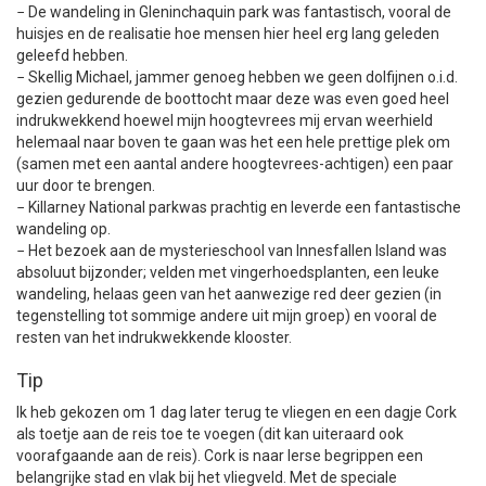
− De wandeling in Gleninchaquin park was fantastisch, vooral de
huisjes en de realisatie hoe mensen hier heel erg lang geleden
geleefd hebben.
− Skellig Michael, jammer genoeg hebben we geen dolfijnen o.i.d.
gezien gedurende de boottocht maar deze was even goed heel
indrukwekkend hoewel mijn hoogtevrees mij ervan weerhield
helemaal naar boven te gaan was het een hele prettige plek om
(samen met een aantal andere hoogtevrees-achtigen) een paar
uur door te brengen.
− Killarney National parkwas prachtig en leverde een fantastische
wandeling op.
− Het bezoek aan de mysterieschool van Innesfallen Island was
absoluut bijzonder; velden met vingerhoedsplanten, een leuke
wandeling, helaas geen van het aanwezige red deer gezien (in
tegenstelling tot sommige andere uit mijn groep) en vooral de
resten van het indrukwekkende klooster.
Tip
Ik heb gekozen om 1 dag later terug te vliegen en een dagje Cork
als toetje aan de reis toe te voegen (dit kan uiteraard ook
voorafgaande aan de reis). Cork is naar Ierse begrippen een
belangrijke stad en vlak bij het vliegveld. Met de speciale