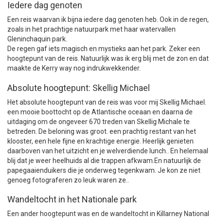
Iedere dag genoten
Een reis waarvan ik bijna iedere dag genoten heb. Ook in de regen,
zoals in het prachtige natuurpark met haar watervallen
Gleninchaquin park.
De regen gaf iets magisch en mystieks aan het park. Zeker een
hoogtepunt van de reis. Natuurlijk was ik erg blij met de zon en dat
maakte de Kerry way nog indrukwekkender.
Absolute hoogtepunt: Skellig Michael
Het absolute hoogtepunt van de reis was voor mij Skellig Michael.
een mooie boottocht op de Atlantische oceaan en daarna de
uitdaging om de ongeveer 670 treden van Skellig Michale te
betreden. De beloning was groot. een prachtig restant van het
klooster, een hele fijne en krachtige energie. Heerlijk genieten
daarboven van het uitzicht en je welverdiende lunch.. En helemaal
blij dat je weer heelhuids al die trappen afkwam.En natuurlijk de
papegaaienduikers die je onderweg tegenkwam. Je kon ze niet
genoeg fotograferen zo leuk waren ze..
Wandeltocht in het Nationale park
Een ander hoogtepunt was en de wandeltocht in Killarney National