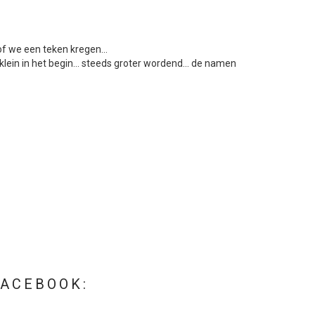
of we een teken kregen...
, klein in het begin... steeds groter wordend... de namen
FACEBOOK: