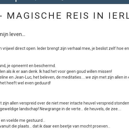
- MAGISCHE REIS IN IE
ijn leven...
rijwel direct open. Ieder brengt zijn verhaal mee, je beslist zelf hoe en
steund, je opneemt en beschermd.
en als ik er aan denk. Ik had het voor geen goud willen missen!
ine en Jean-Luc, het beleven, de meditaties.....we zijn met zijn allen 
.het heeft wel even geduurd!
ijn allen verspreid over de niet meer intacte heuvel verspreid stonden...
t geweldige landschap! Newgrange in de verte... de heuvels, de zee....
rk en voelde me gestuurd...
nuit die plaats... dat ik daar een beetje van mocht proeven...