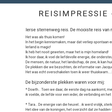
REISIMPRESSIE 
Ierse sterrenweg reis. De mooiste reis van m
Het was als thuis komen!
In het begin kennismaken, maar dat verliep spontaan en v
Ierland is magic!
Ik heb het nooit geweten, maar het is mijn homeland!
Ik hoor daar, ik voel de liefdevolle energie, die onder
De mensen, de natuur, het landschap, de zee, ik kan huil
De plekken die we bezochten, de informatie van Jacquel
Het was echt overschakelen toen ik weer thuiskwam....
De bijzonderste plekken waren voor mij:
* Dowth... Toen we daar, de eerste dag na aankomt, met z
ik voelde, de liefde voor een ieder, de verbinding en he
* Tara... De energie van die heuvel... ik werd vrolijk, ste
Het idee van de koningen, het overzicht dat ze hadden va