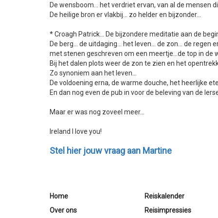
De wensboom... het verdriet ervan, van al de mensen d
De heilige bron er vlakbij... zo helder en bijzonder...
* Croagh Patrick... De bijzondere meditatie aan de begi
De berg... de uitdaging... het leven... de zon... de regen
met stenen geschreven om een meertje...de top in de wo
Bij het dalen plots weer de zon te zien en het opentrek
Zo synoniem aan het leven...
De voldoening erna, de warme douche, het heerlijke eten 
En dan nog even de pub in voor de beleving van de Ierse
Maar er was nog zoveel meer...
Ireland I love you!
Stel hier jouw vraag aan Martine
Home
Reiskalender
Over ons
Reisimpressies