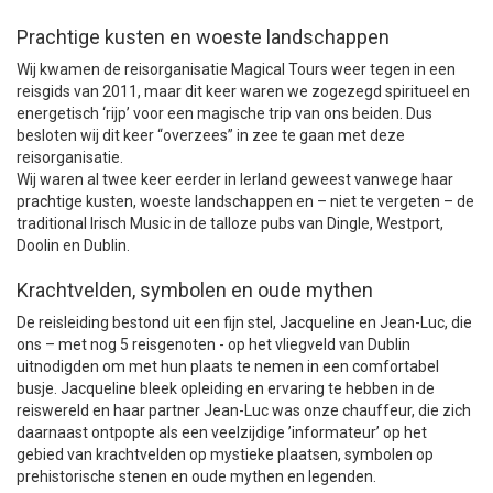
Prachtige kusten en woeste landschappen
Wij kwamen de reisorganisatie Magical Tours weer tegen in een
reisgids van 2011, maar dit keer waren we zogezegd spiritueel en
energetisch ‘rijp’ voor een magische trip van ons beiden. Dus
besloten wij dit keer “overzees” in zee te gaan met deze
reisorganisatie.
Wij waren al twee keer eerder in Ierland geweest vanwege haar
prachtige kusten, woeste landschappen en – niet te vergeten – de
traditional Irisch Music in de talloze pubs van Dingle, Westport,
Doolin en Dublin.
Krachtvelden, symbolen en oude mythen
De reisleiding bestond uit een fijn stel, Jacqueline en Jean-Luc, die
ons – met nog 5 reisgenoten - op het vliegveld van Dublin
uitnodigden om met hun plaats te nemen in een comfortabel
busje. Jacqueline bleek opleiding en ervaring te hebben in de
reiswereld en haar partner Jean-Luc was onze chauffeur, die zich
daarnaast ontpopte als een veelzijdige ’informateur’ op het
gebied van krachtvelden op mystieke plaatsen, symbolen op
prehistorische stenen en oude mythen en legenden.