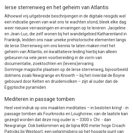
Ierse sterrenweg en het geheim van Atlantis
Alhoewel vrij uitgebreide beschrijvingen in de digitale reisgids wel
een indicatie geven van wat ons te wachten stond, bleek elke dag
weer nieuwe verrassingen en ervaringen op te leveren. Jacqeline
en Jean-Luc, die zelf wonen bij het wandelgebied Katharenland in
Frankrijk, leidden ons naar unieke prehistorische elementen langs
de Ierse Sterrenweg om ons kennis te laten maken met het
geheim van Atlantis; en kwalitatieve leiding hierbij kan alleen
gebeuren na vele jaren voorbereiding in de vorm van
documentatie, zoektochten en (levens)ervaring.
Sommige magische plaatsen op de Ierse sterrenweg, bijvoorbeeld
dolmens zoals Newgrange en Knowth – bij het rivierdal de Boyne
gebouwd door Kelten en druidenvolken – zijn al ouder dan de
Egyptische pyramiden.
Mediteren in passage tomben
Heel veel indruk op ons maakten meditaties – in besloten kring! - in
passage tomben als Fourknocks en Loughcrew; van de laatste kan
gezegd worden dat deze nog ouder is – 3300 v. Chr. - dan
Newgrange. Ook beklommen wij de bijna 800 meter hoge Croach
Patricks bij Westport, een pelgrimsberg op het hoogste punt van