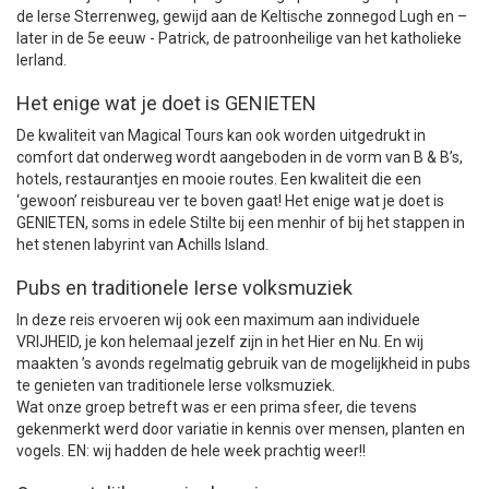
de Ierse Sterrenweg, gewijd aan de Keltische zonnegod Lugh en –
later in de 5e eeuw - Patrick, de patroonheilige van het katholieke
Ierland.
Het enige wat je doet is GENIETEN
De kwaliteit van Magical Tours kan ook worden uitgedrukt in
comfort dat onderweg wordt aangeboden in de vorm van B & B’s,
hotels, restaurantjes en mooie routes. Een kwaliteit die een
‘gewoon’ reisbureau ver te boven gaat! Het enige wat je doet is
GENIETEN, soms in edele Stilte bij een menhir of bij het stappen in
het stenen labyrint van Achills Island.
Pubs en traditionele Ierse volksmuziek
In deze reis ervoeren wij ook een maximum aan individuele
VRIJHEID, je kon helemaal jezelf zijn in het Hier en Nu. En wij
maakten ’s avonds regelmatig gebruik van de mogelijkheid in pubs
te genieten van traditionele Ierse volksmuziek.
Wat onze groep betreft was er een prima sfeer, die tevens
gekenmerkt werd door variatie in kennis over mensen, planten en
vogels. EN: wij hadden de hele week prachtig weer!!