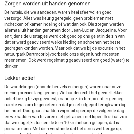
Zorgen worden uit handen genomen
De hotels, die we aandeden, waren heel sfeervol en goed
verzorgd. Alles was keurig geregeld, geen problemen met
inchecken of kamer indeling of wat dan ook. Die zorgen werden
allemaal uit handen genomen door Jean-Luc en Jacqueline. Voor
en tijdens de uitstapjes werd ook goed op ons gelet in de zin van
dat er werd geadviseerd welke kleding en schoenen het beste
gedragen konden worden. Maar ook dat we bij de excursie in het
natuurpark Dartmoor bijvoorbeeld onze eigen lunch moesten
meenemen. Ook werd regelmatig geadviseerd om goed (water) te
drinken.
Lekker actief
De wandelingen (door de heuvels en bergen) waren naar onze
mening precies lang genoeg. We hadden echt het gevoel lekker
actief bezig te zijn geweest, maar op zo’n tempo dat er genoeg
ruimte was om te genieten en dat je niet uitgeput terugkwam bij
het hotel. Doorgaans hadden wij nooit spierpijn de volgende dag
en we hadden van te voren niet getrained met lopen. Ik schat zo in
dat we dagelijks tussen de 5 en 10 km hebben gelopen, dat is
prima te doen. Met dien verstande dat het soms wel bergje op,