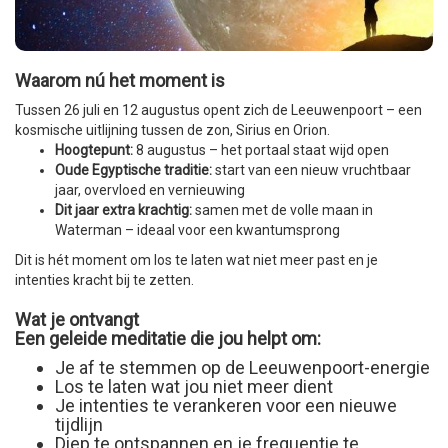
Waarom nú het moment is
Tussen 26 juli en 12 augustus opent zich de Leeuwenpoort – een
kosmische uitlijning tussen de zon, Sirius en Orion.
Hoogtepunt:
8 augustus – het portaal staat wijd open
Oude Egyptische traditie:
start van een nieuw vruchtbaar
jaar, overvloed en vernieuwing
Dit jaar extra krachtig:
samen met de volle maan in
Waterman – ideaal voor een kwantumsprong
Dit is hét moment om los te laten wat niet meer past en je
intenties kracht bij te zetten.
Wat je ontvangt
Een geleide meditatie die jou helpt om:
Je af te stemmen op de Leeuwenpoort-energie
Los te laten wat jou niet meer dient
Je intenties te verankeren voor een nieuwe
tijdlijn
Diep te ontspannen en je frequentie te