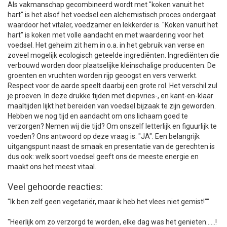
Als vakmanschap gecombineerd wordt met "koken vanuit het
hart" is het alsof het voedsel een alchemistisch proces ondergaat
waardoor het vitaler, voedzamer en lekkerder is. "Koken vanuit het
hart" is koken met volle aandacht en met waardering voor het
voedsel. Het geheim zit hem in o.a. in het gebruik van verse en
zoveel mogelijk ecologisch geteelde ingrediënten. Ingrediënten die
verbouwd worden door plaatselijke kleinschalige producenten. De
groenten en vruchten worden rijp geoogst en vers verwerkt.
Respect voor de aarde speelt daarbij een grote rol. Het verschil zul
je proeven. In deze drukke tijden met diepvries-, en kant-en-klaar
maaltijden lijkt het bereiden van voedsel bijzaak te zijn geworden.
Hebben we nog tijd en aandacht om ons lichaam goed te
verzorgen? Nemen wij die tijd? Om onszelf letterlijk en figuurlijk te
voeden? Ons antwoord op deze vraag is: "JA". Een belangrijk
uitgangspunt naast de smaak en presentatie van de gerechten is
dus ook: welk soort voedsel geeft ons de meeste energie en
maakt ons het meest vitaal.
Veel gehoorde reacties:
"Ik ben zelf geen vegetariër, maar ik heb het vlees niet gemist!""
"Heerlijk om zo verzorgd te worden, elke dag was het genieten......!