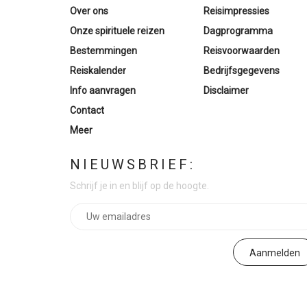
Over ons
Reisimpressies
Onze spirituele reizen
Dagprogramma
Bestemmingen
Reisvoorwaarden
Reiskalender
Bedrijfsgegevens
Info aanvragen
Disclaimer
Contact
Meer
NIEUWSBRIEF:
Schrijf je in en blijf op de hoogte.